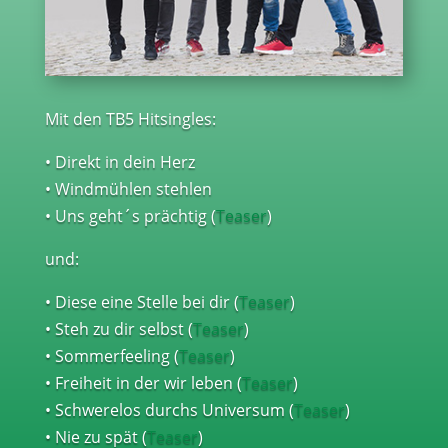
Mit den TB5 Hitsingles:
• Direkt in dein Herz
• Windmühlen stehlen
• Uns geht´s prächtig (
Teaser
)
und:
• Diese eine Stelle bei dir (
Teaser
)
• Steh zu dir selbst (
Teaser
)
• Sommerfeeling (
Teaser
)
• Freiheit in der wir leben (
Teaser
)
• Schwerelos durchs Universum (
Teaser
)
• Nie zu spät (
Teaser
)