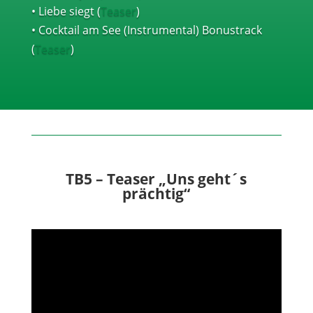
• Liebe siegt (
Teaser
)
• Cocktail am See (Instrumental) Bonustrack
(
Teaser
)
TB5 – Teaser „Uns geht´s
prächtig“